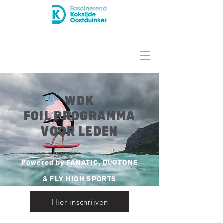
WDK
FOIL PROGRAMMA
VOOR LEDEN
Powered by FANAT
IC, DUOTONE
&
FLY HIGH SPORTS
Hier inschrijven