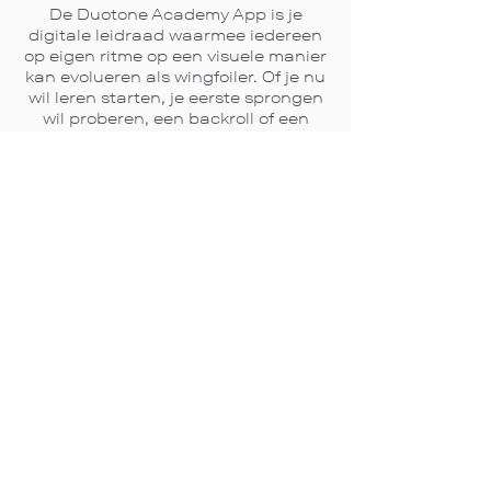
De Duotone Academy App is je
digitale leidraad waarmee iedereen
op eigen ritme op een visuele manier
kan evolueren als wingfoiler. Of je nu
wil leren starten, je eerste sprongen
wil proberen, een backroll of een
soepele gijp wil leren, met de
Academy App zit je goed. Duotone
verzekert je dat alle video's zijn
opgenomen in 4k, de volledig gratis
app kan ook in offline modus worden
gebruikt. Je hebt op elk moment
toegang tot je gepersonaliseerde
wingfoil bibliotheek en tot je
gedownloade clips - zelfs zonder
dataverbinding.
De Duotone Academy app is
ontworpen om je te helpen en te
motiveren om je algemene
wingfoiling niveau te verbeteren en
blessures te verminderen.
Wat je niveau ook is, de app weet