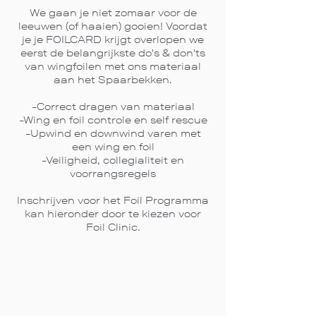
We gaan je niet zomaar voor de
leeuwen (of haaien) gooien! Voordat
je je FOILCARD krijgt overlopen we
eerst d
e belangrijkste do's & don'ts
van wingfoilen met ons materiaal
aan het Spaarbekken.
-Correct dragen van materiaal
-Wing en foil controle en self rescue
-Upwind en downwind varen met
een wing en foil
-Veiligheid, collegialiteit en
v
oorrangsregels
Inschrijven voor
het
Foil Programma
kan hieronder
door te kiezen voor
Foil Clinic.