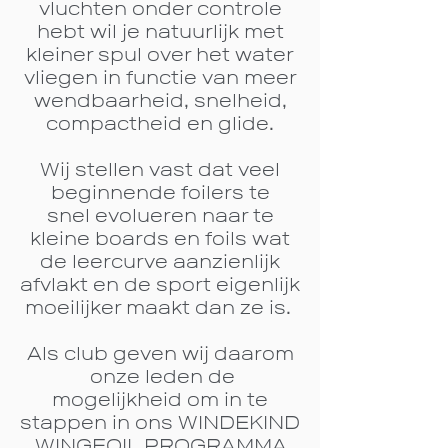
vluchten onder controle
hebt wil je natuurlijk met
kleiner spul over het water
vliegen in functie van meer
wendbaarheid, snelheid,
compactheid en glide.
Wij stellen vast dat veel
beginnende foilers te
snel
evolueren
naar te
kleine boards en foils wat
de leercurve
aanzienlijk
afvlakt
en de sport eigenlijk
moeilijker maakt dan ze is
.
Als club geven wij daarom
onze lede
n de
mogelijkheid om in te
stappen in ons
WINDEKIND
WING
F
OIL PROGRAM
MA