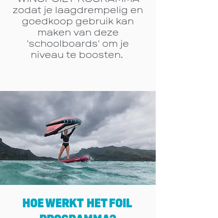
zodat je laagdrempeli
g en
goedkoop gebruik kan
maken van deze
'schoolboards' om je
niveau te boosten.
HOE WERKT
HET
FOIL