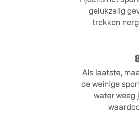
gelukzalig ge
trekken nerg
Als laatste, ma
de weinige sport
water weeg j
waardoor