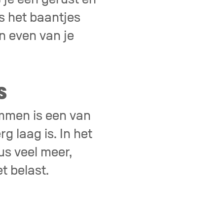
s het baantjes
n even van je
S
emmen is een van
g laag is. In het
us veel meer,
t belast.