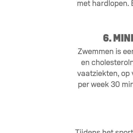
met hardlopen. 
6. MI
Zwemmen is een 
en cholesteroln
vaatziekten, op 
per week 30 min
Tijdens het sport