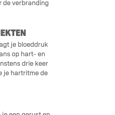
r de verbranding
IEKTEN
agt je bloeddruk
kans op hart- en
instens drie keer
 je hartritme de
e je een gerust en