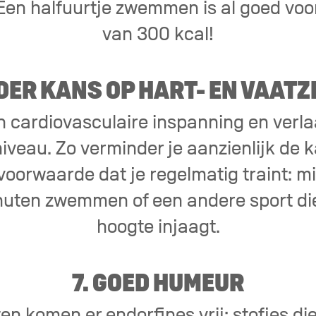
Een halfuurtje zwemmen is al goed voo
van 300 kcal!
NDER KANS OP HART- EN VAATZ
cardiovasculaire inspanning en verla
iveau. Zo verminder je aanzienlijk de 
voorwaarde dat je regelmatig traint: m
uten zwemmen of een andere sport die
hoogte injaagt.
7. GOED HUMEUR
en komen er endorfines vrij: stofjes di