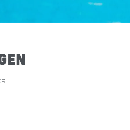
GEN
ER