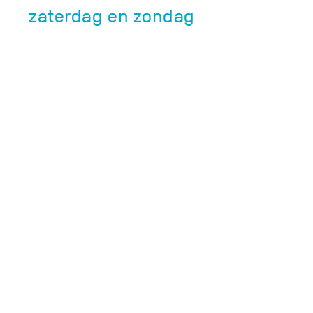
zaterdag en zondag
vanaf 11u.
juli en augustus:
dagelijks vanaf 10u.
VERHUURCENTER
april tot en met
september:
maandag en dinsdag
gesloten
woensdag, donderdag