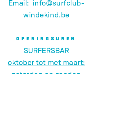
Email:
info@surfclub-
windekind.be
OPENINGSUREN
SURFERSBAR
oktober tot met maart:
zaterdag en zondag
vanaf 13u.
april tot en met
september:
woensdag, donderdag