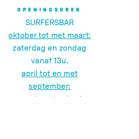
OPENINGSUREN
SURFERSBAR
oktober tot met maart:
zaterdag en zondag
vanaf 13u.
april tot en met
september:
woensdag, donderdag
en vrijdag vanaf 13u.
zaterdag en zondag
vanaf 11u.