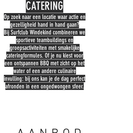
CATERING
Op zoek naar een locatie waar actie en
gezelligheid hand in hand gaan?
Bij Surfclub Windekind combineren we
sportieve teambuildings en
groepsactiviteiten met smakelijke
cateringformules. Of je nu kiest voor
een ontspannen BBQ met zicht op het
water of een andere culinaire
invulling: bij ons kan je de dag perfect
afronden in een ongedwongen sfeer.