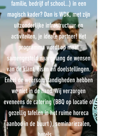
familie, bedrijf of school...) in een
magisch kader? Dan is WDK, met zijn
uitzonderlijke infrastructuur en
activiteiten, je ideale partner!
Het
programma wordt op maat
samengesteld naargelang de wensen
van de klant, eisen en doelstellingen.
Enkel de weersomstandigheden hebben
we niet in de hand.
Wij verzorgen
eveneens de catering (BBQ op locatie of
gezellig tafelen in het ruime horeca
aanbod in de buurt ), seminariezalen,
hotels, ...