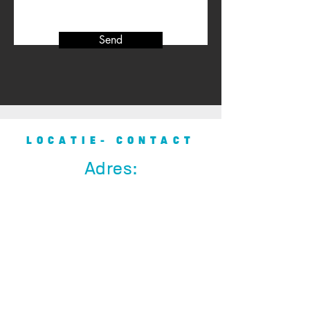
Send
LOCATIE- CONTACT
Adres:
Zuidenwindhelling 1
B-8670 Koksijde
(Groenendijk)
BTW: BE0447914524